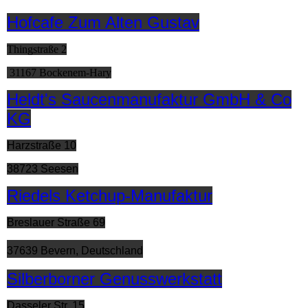
Hofcafe Zum Alten Gustav
Thingstraße 2
31167 Bockenem-Hary
Heldt's Saucenmanufaktur GmbH & Co
KG
Harzstraße 10
38723 Seesen
Riedels Ketchup-Manufaktur
Breslauer Straße 69
37639 Bevern, Deutschland
Silberborner Genusswerkstatt
Dasseler Str. 15