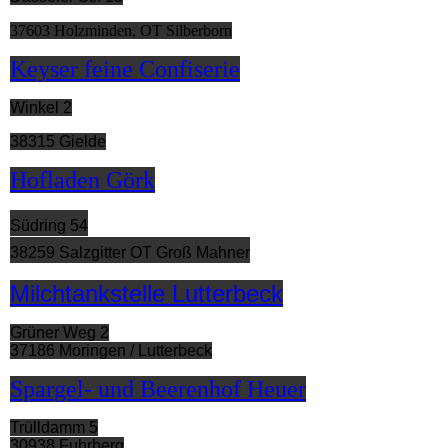
37603 Holzminden, OT Silberborn
Keyser feine Confiserie
Winkel 2
38315 Gielde
Hofladen Görk
Südring 54
38259 Salzgitter OT Groß Mahner
Milchtankstelle Lutterbeck
Grüner Weg 2
37186 Moringen / Lutterbeck
Spargel- und Beerenhof Heuer
Trülldamm 5
30938 Fuhrberg