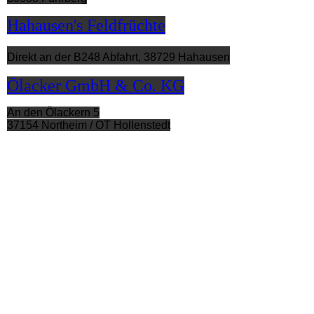
Hahausen's Feldfrüchte
Direkt an der B248 Abfahrt, 38729 Hahausen
Ölacker GmbH & Co. KG
An den Ölackern 5
37154 Northeim / OT Hollenstedt